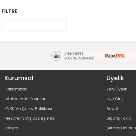
FİLTRE
Kurumsal
Üyelik
Hakkımızda
Yeni Üyelik
İptal ve İade Koşulları
Üye Girişi
KVKK Ve Çerez Politikası
Sepet
Mesafeli Satış Sözleşmesi
Sipariş Takip
İletişim
Şifremi Unuttu