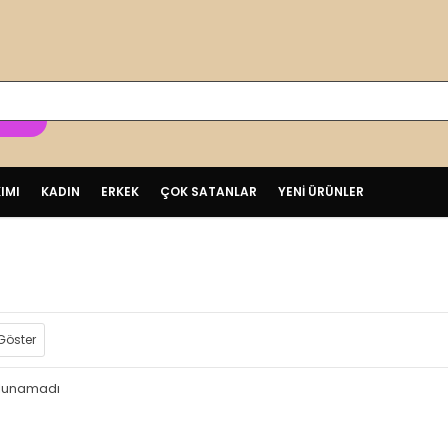
ER
IMI
KADIN
ERKEK
ÇOK SATANLAR
YENİ ÜRÜNLER
Göster
bulunamadı