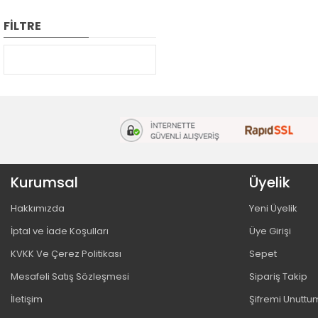
FİLTRE
Kurumsal
Üyelik
Hakkımızda
Yeni Üyelik
İptal ve İade Koşulları
Üye Girişi
KVKK Ve Çerez Politikası
Sepet
Mesafeli Satış Sözleşmesi
Sipariş Takip
İletişim
Şifremi Unuttu