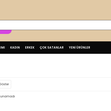
ER
IMI
KADIN
ERKEK
ÇOK SATANLAR
YENİ ÜRÜNLER
Göster
bulunamadı