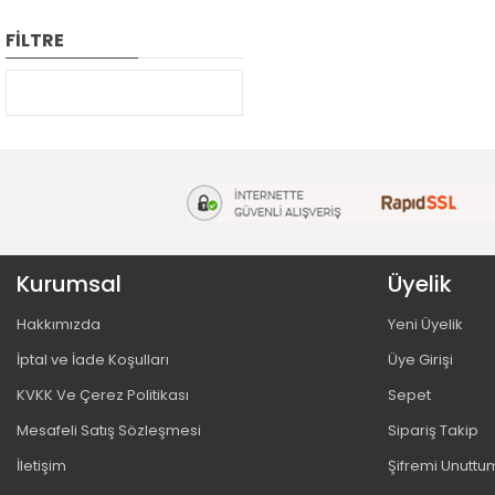
FİLTRE
Kurumsal
Üyelik
Hakkımızda
Yeni Üyelik
İptal ve İade Koşulları
Üye Girişi
KVKK Ve Çerez Politikası
Sepet
Mesafeli Satış Sözleşmesi
Sipariş Takip
İletişim
Şifremi Unuttu