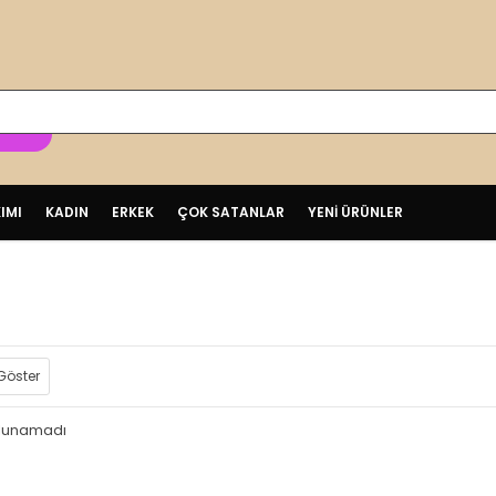
ER
IMI
KADIN
ERKEK
ÇOK SATANLAR
YENİ ÜRÜNLER
Göster
bulunamadı