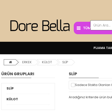
TÜM KATEGORİL
PİJAMA TAK
ERKEK
KÜLOT
SLİP
ÜRÜN GRUPLARI
SLİP
Sadece Stokta Olanları 
SLİP
Aradığınız kriterde ürün 
KÜLOT