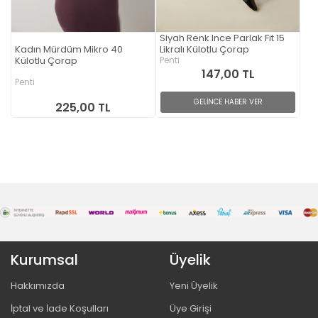
Siyah Renk Ince Parlak Fit 15
Kadın Mürdüm Mikro 40
Likralı Külotlu Çorap
Külotlu Çorap
Penti
147,00 TL
Penti
GELİNCE HABER VER
225,00 TL
Kurumsal
Üyelik
Hakkımızda
Yeni Üyelik
İptal ve İade Koşulları
Üye Girişi